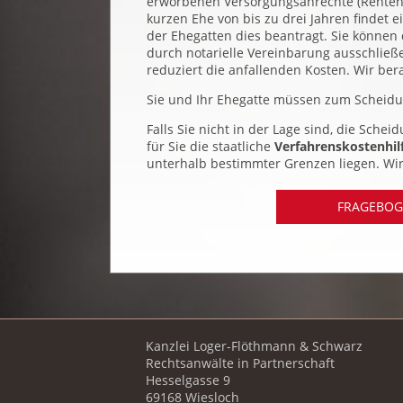
erworbenen Versorgungsanrechte (Renten) 
kurzen Ehe von bis zu drei Jahren findet 
der Ehegatten dies beantragt. Sie könne
durch notarielle Vereinbarung ausschließ
reduziert die anfallenden Kosten. Wir bera
Sie und Ihr Ehegatte müssen zum Scheidu
Falls Sie nicht in der Lage sind, die Sche
für Sie die staatliche
Verfahrenskostenhil
unterhalb bestimmter Grenzen liegen. Wir 
FRAGEBOG
Kanzlei Loger-Flöthmann & Schwarz
Rechtsanwälte in Partnerschaft
Hesselgasse 9
69168 Wiesloch