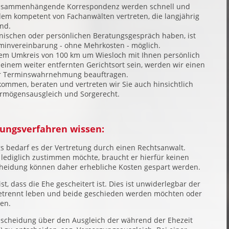
 zusammenhängende Korrespondenz werden schnell und
dem kompetent von Fachanwälten vertreten, die langjährig
ind.
nischen oder persönlichen Beratungsgespräch haben, ist
erminvereinbarung - ohne Mehrkosten - möglich.
em Umkreis von 100 km um Wiesloch mit Ihnen persönlich
einem weiter entfernten Gerichtsort sein, werden wir einen
er Terminswahrnehmung beauftragen.
 kommen, beraten und vertreten wir Sie auch hinsichtlich
Vermögensausgleich und Sorgerecht.
idungsverfahren wissen:
s bedarf es der Vertretung durch einen Rechtsanwalt.
ediglich zustimmen möchte, braucht er hierfür keinen
cheidung können daher erhebliche Kosten gespart werden.
, dass die Ehe gescheitert ist. Dies ist unwiderlegbar der
 getrennt leben und beide geschieden werden möchten oder
ben.
hescheidung über den Ausgleich der während der Ehezeit