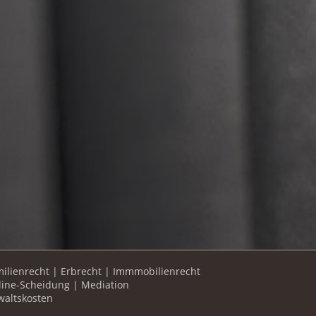
ilienrecht
|
Erbrecht
|
Immmobilienrecht
line-Scheidung
|
Mediation
waltskosten