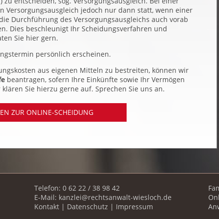
zu entscheiden, sog. Versorgungsausgleich. Bei einer
ein Versorgungsausgleich jedoch nur dann statt, wenn einer
n die Durchführung des Versorgungsausgleichs auch vorab
en. Dies beschleunigt Ihr Scheidungsverfahren und
ten Sie hier gern.
ngstermin persönlich erscheinen.
idungskosten aus eigenen Mitteln zu bestreiten, können wir
fe
beantragen, sofern Ihre Einkünfte sowie Ihr Vermögen
klären Sie hierzu gerne auf. Sprechen Sie uns an.
EN ZUR ONLINE-SCHEIDUNG
Telefon: 0 62 22 / 38 98 42
Fam
E-Mail:
kanzlei@rechtsanwalt-wiesloch.de
On
Kontakt
|
Datenschutz
|
Impressum
An